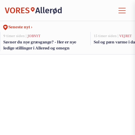
VORES
Allerød
Seneste nyt ›
9 timer siden |
JOBNYT
15 timer siden |
VEJRET
Savner du nye græsgange? - Her er nye
Sol og pæn varme i d
ledige stillinger i Allerød og omegn