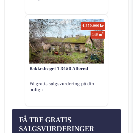
4.350.000 kr
2
148 m
Bakkedraget 1 3450 Allerød
Få gratis salgsvurdering på din
bolig ›
FÅ TRE GRATIS
SALGSVURDERINGER