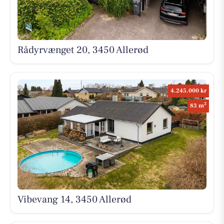
Rådyrvænget 20, 3450 Allerød
4.245.000 kr
2
83 m
Vibevang 14, 3450 Allerød