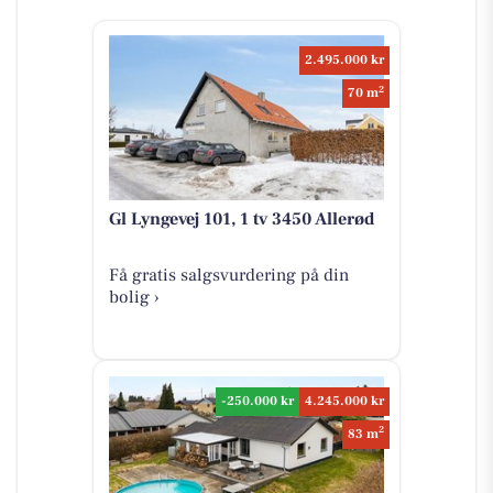
2.495.000 kr
2
70 m
Gl Lyngevej 101, 1 tv 3450 Allerød
Få gratis salgsvurdering på din
bolig ›
-250.000 kr
4.245.000 kr
2
83 m