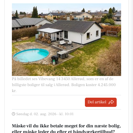
På billedet ses Vibevang 14 3450 Allerød, som er en af de
billigste boliger til salg i Allerød. Boligen koster 4.245.000
kr.
Del artikel
Søndag d. 02. aug. 2026 - kl. 10:01
Måske vil du ikke betale meget for din næste bolig,
eller måske leder du efter et håndværkertilbud?