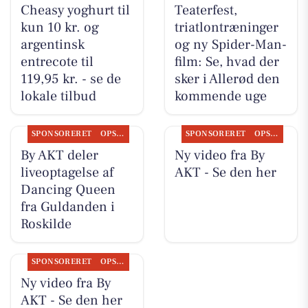
Cheasy yoghurt til
Teaterfest,
kun 10 kr. og
triatlontræninger
argentinsk
og ny Spider-Man-
entrecote til
film: Se, hvad der
119,95 kr. - se de
sker i Allerød den
lokale tilbud
kommende uge
SPONSORERET
OPSLAGSTAVLEN
SPONSORERET
OPSLAGSTAVLEN
By AKT deler
Ny video fra By
liveoptagelse af
AKT - Se den her
Dancing Queen
fra Guldanden i
Roskilde
SPONSORERET
OPSLAGSTAVLEN
Ny video fra By
AKT - Se den her