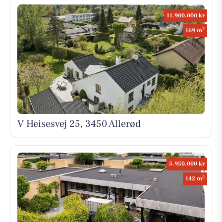
11.900.000 kr
2
169 m
V Heisesvej 25, 3450 Allerød
5.950.000 kr
2
142 m