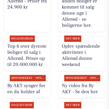
Allerød - Priser fra
anden boliger er
24.900 kr
kommet til salg
denne uge i
Allerød - se
boligerne her.
BOLIGMARKED
DET SKER
Top 6 over dyreste
Oplev spændende
boliger til salg i
aktiviteter i
Allerød. Priser op
Allerød denne
til 20.000.000 kr
weekend
SPONSORERET
OPSLAGSTAVLEN
SPONSORERET
OPSLAGSTAVLEN
By AKT synger for
Ny video fra By
en du holder af
AKT - Se den her
DAGLIGVARER
DET SKER