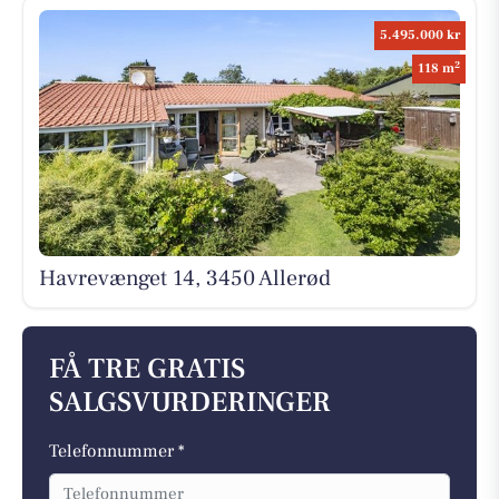
5.495.000 kr
2
118 m
Havrevænget 14, 3450 Allerød
FÅ TRE GRATIS
SALGSVURDERINGER
Telefonnummer *