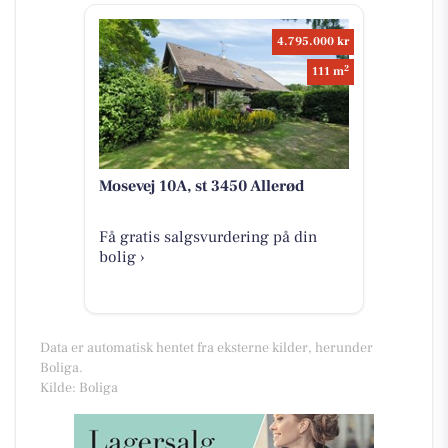
4.795.000 kr
2
111 m
Mosevej 10A, st 3450 Allerød
Få gratis salgsvurdering på din
bolig ›
Data er automatisk hentet fra eksterne kilder, herunder
Boliga.
Kilde: Boliga