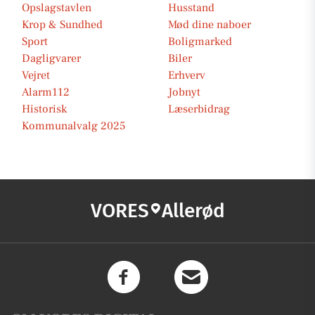
Opslagstavlen
Husstand
Krop & Sundhed
Mød dine naboer
Sport
Boligmarked
Dagligvarer
Biler
Vejret
Erhverv
Alarm112
Jobnyt
Historisk
Læserbidrag
Kommunalvalg 2025
VORES
Allerød