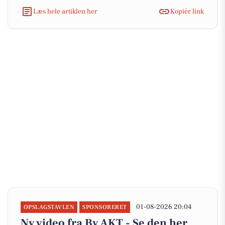
Læs hele artiklen her
Kopiér link
01-08-2026 20:04
OPSLAGSTAVLEN
SPONSORERET
Ny video fra By AKT - Se den her