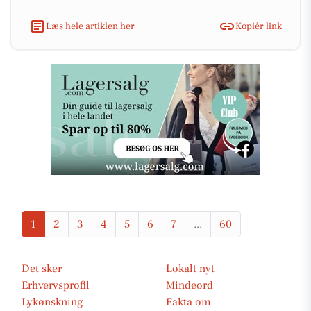
Læs hele artiklen her
Kopiér link
1
2
3
4
5
6
7
...
60
Det sker
Lokalt nyt
Erhvervsprofil
Mindeord
Lykønskning
Fakta om