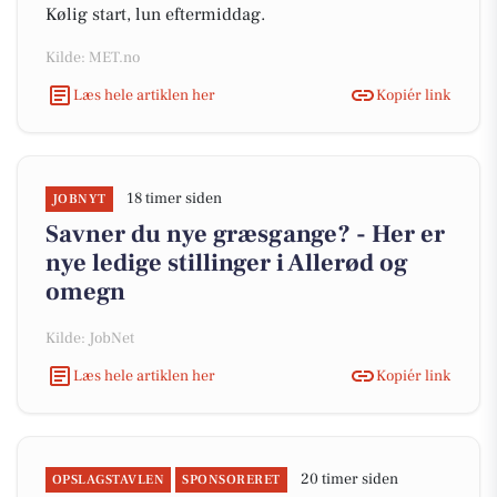
Kølig start, lun eftermiddag.
Kilde: MET.no
Læs hele artiklen her
Kopiér link
18 timer siden
JOBNYT
Savner du nye græsgange? - Her er
nye ledige stillinger i Allerød og
omegn
Kilde: JobNet
Læs hele artiklen her
Kopiér link
20 timer siden
OPSLAGSTAVLEN
SPONSORERET