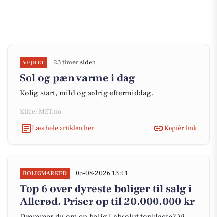
23 timer siden
VEJRET
Sol og pæn varme i dag
Kølig start, mild og solrig eftermiddag.
Kilde: MET.no
Læs hele artiklen her
Kopiér link
05-08-2026 13:01
BOLIGMARKED
Top 6 over dyreste boliger til salg i
Allerød. Priser op til 20.000.000 kr
Drømmer du om en bolig i absolut topklasse? Vi