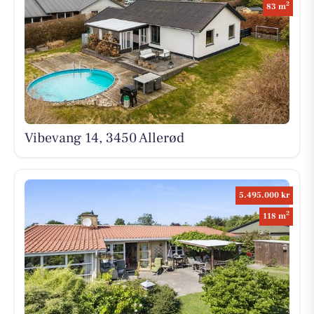
2
83 m
Vibevang 14, 3450 Allerød
5.495.000 kr
2
118 m