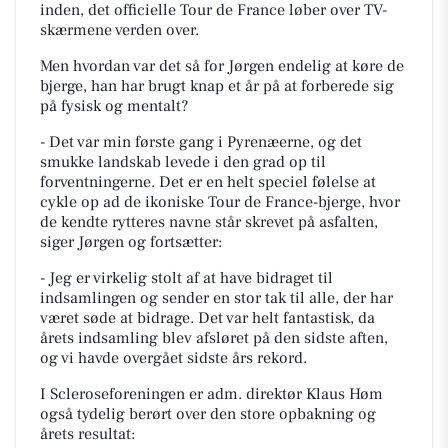
inden, det officielle Tour de France løber over TV-
skærmene verden over.
Men hvordan var det så for Jørgen endelig at køre de
bjerge, han har brugt knap et år på at forberede sig
på fysisk og mentalt?
-
Det var min første gang i Pyrenæerne, og det
smukke landskab levede i den grad op til
forventningerne. Det er en helt speciel følelse at
cykle op ad de ikoniske Tour de France-bjerge, hvor
de kendte rytteres navne står skrevet på asfalten
,
siger Jørgen og fortsætter:
-
Jeg er virkelig stolt af at have bidraget til
indsamlingen og sender en stor tak til alle, der har
været søde at bidrage. Det var helt fantastisk, da
årets indsamling blev afsløret på den sidste aften,
og vi havde overgået sidste års rekord.
I Scleroseforeningen er adm. direktør Klaus Høm
også tydelig berørt over den store opbakning og
årets resultat: