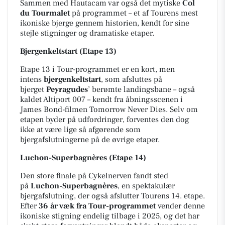
Sammen med Hautacam var også det mytiske
Col
du Tourmalet
på programmet – et af Tourens mest
ikoniske bjerge gennem historien, kendt for sine
stejle stigninger og dramatiske etaper.
Bjergenkeltstart (Etape 13)
Etape 13 i Tour-programmet er en kort, men
intens
bjergenkeltstart
, som afsluttes på
bjerget
Peyragudes
’ berømte landingsbane – også
kaldet Altiport 007 – kendt fra åbningsscenen i
James Bond-filmen
Tomorrow Never Dies
. Selv om
etapen byder på udfordringer, forventes den dog
ikke at være lige så afgørende som
bjergafslutningerne på de øvrige etaper.
Luchon-Superbagnères (Etape 14)
Den store finale på Cykelnerven fandt sted
på
Luchon-Superbagnères
, en spektakulær
bjergafslutning, der også afslutter Tourens 14. etape.
Efter
36 år væk fra Tour-programmet
vender denne
ikoniske stigning endelig tilbage i 2025, og det har