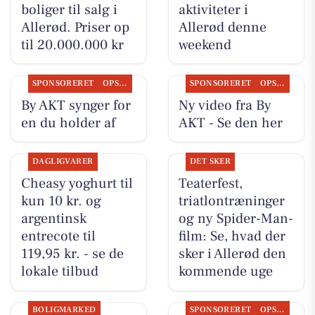
boliger til salg i
aktiviteter i
Allerød. Priser op
Allerød denne
til 20.000.000 kr
weekend
SPONSORERET
OPSLAGSTAVLEN
SPONSORERET
OPSLAGSTAVLEN
By AKT synger for
Ny video fra By
en du holder af
AKT - Se den her
DAGLIGVARER
DET SKER
Cheasy yoghurt til
Teaterfest,
kun 10 kr. og
triatlontræninger
argentinsk
og ny Spider-Man-
entrecote til
film: Se, hvad der
119,95 kr. - se de
sker i Allerød den
lokale tilbud
kommende uge
BOLIGMARKED
SPONSORERET
OPSLAGSTAVLEN