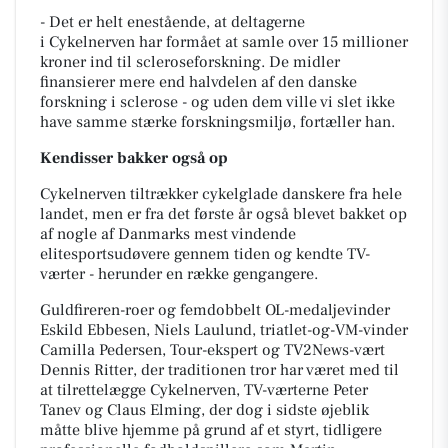
- Det er helt enestående, at deltagerne
i
Cykelnerven
har formået at samle over 15 millioner
kroner ind til scleroseforskning. De midler
finansierer mere end halvdelen af den danske
forskning i sclerose - og uden dem ville vi slet ikke
have samme stærke forskningsmiljø,
fortæller han.
Kendisser bakker også op
Cykelnerven tiltrækker cykelglade danskere fra hele
landet, men er fra det første år også blevet bakket op
af nogle af Danmarks mest vindende
elitesportsudøvere gennem tiden og kendte TV-
værter - herunder en række gengangere.
Guldfireren-roer og femdobbelt OL-medaljevinder
Eskild Ebbesen, Niels Laulund, triatlet-og-VM-vinder
Camilla Pedersen, Tour-ekspert og TV2News-vært
Dennis Ritter, der traditionen tror har været med til
at tilrettelægge Cykelnerven, TV-værterne Peter
Tanev og Claus Elming, der dog i sidste øjeblik
måtte blive hjemme på grund af et styrt, tidligere