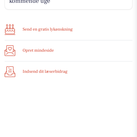
kommende uge
Send en gratis lykønskning
Opret mindeside
Indsend dit læserbidrag