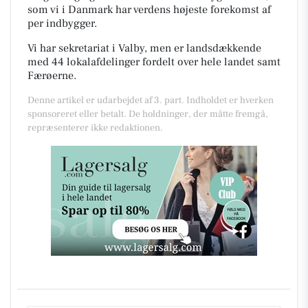
som vi i Danmark har verdens højeste forekomst af
per indbygger.
Vi har sekretariat i Valby, men er landsdækkende
med 44 lokalafdelinger fordelt over hele landet samt
Færøerne.
Denne artikel er udarbejdet af 3. part. Indholdet er hverken
sponsoreret eller betalt. De holdninger, der måtte fremgå,
repræsenterer ikke redaktionen.