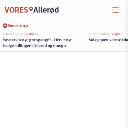
VORES
Allerød
Seneste nyt ›
2 timer siden |
JOBNYT
8 timer siden |
VEJRET
Savner du nye græsgange? - Her er nye
Sol og pæn varme i d
ledige stillinger i Allerød og omegn