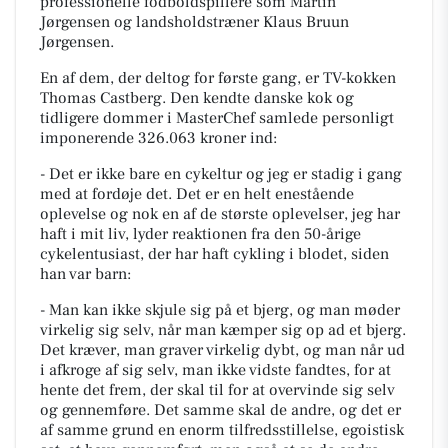
professionelle fodboldspillere som Martin
Jørgensen og landsholdstræner Klaus Bruun
Jørgensen.
En af dem, der deltog for første gang, er TV-kokken
Thomas Castberg. Den kendte danske kok og
tidligere dommer i MasterChef samlede personligt
imponerende 326.063 kroner ind:
- Det er ikke bare en cykeltur og jeg er stadig i gang
med at fordøje det. Det er en helt enestående
oplevelse og nok en af de største oplevelser, jeg har
haft i mit liv,
lyder reaktionen fra den 50-årige
cykelentusiast, der har haft cykling i blodet, siden
han var barn:
- Man kan ikke skjule sig på et bjerg, og man møder
virkelig sig selv, når man kæmper sig op ad et bjerg.
Det kræver, man graver virkelig dybt, og man når ud
i afkroge af sig selv, man ikke vidste fandtes, for at
hente det frem, der skal til for at overvinde sig selv
og gennemføre. Det samme skal de andre, og det er
af samme grund en enorm tilfredsstillelse, egoistisk