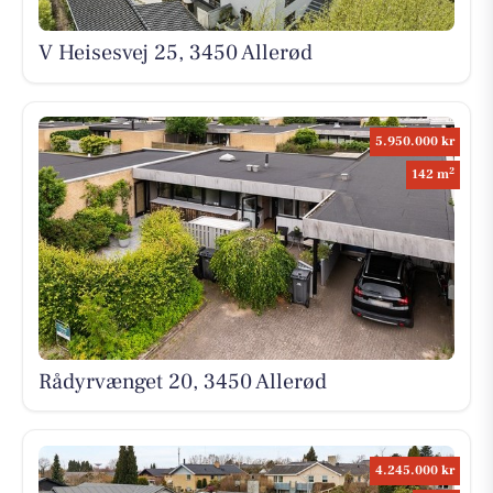
V Heisesvej 25, 3450 Allerød
5.950.000 kr
2
142 m
Rådyrvænget 20, 3450 Allerød
4.245.000 kr