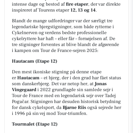
intense dage og bestod af
fire etaper
, der var direkte
inspireret af Tourens etaper
12, 13 og 14
.
Blandt de mange udfordringer var der særligt tre
legendariske bjergstigninger, som både rytterne i
Cykelnerven og verdens bedste professionelle
cykelryttere har haft – eller får – fornøjelsen af. De
tre stigninger forventes at blive blandt de afgørende
i kampen om Tour de France-sejren 2025:
Hautacam (Etape 12)
Den mest ikoniske stigning på denne etape
er
Hautacam
– et bjerg, der i den grad har fået status
som
danskerbjerg
. Det var netop her, at
Jonas
Vingegaard
i 2022 grundlagde sin samlede sejr i
Tour de France med en legendarisk sejr over Tadej
Pogačar. Stigningen har desuden historisk betydning
for dansk cykelsport, da
Bjarne Riis
også sejrede her
i 1996 på sin vej mod Tour-triumfen.
Tourmalet (Etape 12)