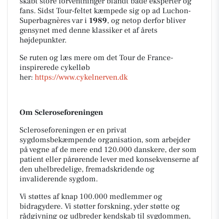
skabt store forventninger blandt både eksperter og
fans. Sidst Tour-feltet kæmpede sig op ad Luchon-
Superbagnères var i
1989
, og netop derfor bliver
gensynet med denne klassiker et af årets
højdepunkter.
Se ruten og læs mere om det Tour de France-
inspirerede cykelløb
her:
https://www.cykelnerven.dk
Om Scleroseforeningen
Scleroseforeningen er en privat
sygdomsbekæmpende organisation, som arbejder
på vegne af de mere end 120.000 danskere, der som
patient eller pårørende lever med konsekvenserne af
den uhelbredelige, fremadskridende og
invaliderende sygdom.
Vi støttes af knap 100.000 medlemmer og
bidragydere. Vi støtter forskning, yder støtte og
rådgivning og udbreder kendskab til sygdommen,