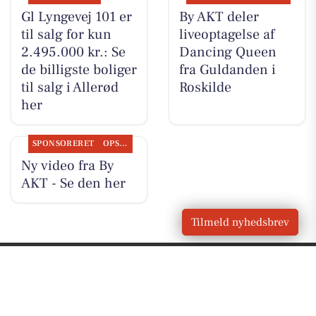
Gl Lyngevej 101 er
By AKT deler
til salg for kun
liveoptagelse af
2.495.000 kr.: Se
Dancing Queen
de billigste boliger
fra Guldanden i
til salg i Allerød
Roskilde
her
SPONSORERET
OPSLAGSTAVLEN
Ny video fra By
AKT - Se den her
Tilmeld nyhedsbrev
VORES
Allerød