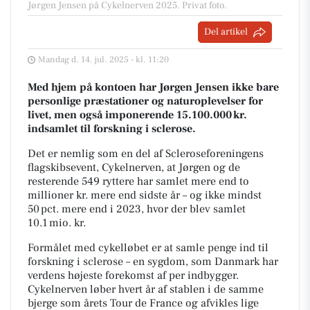
Jørgen Jensen på Cykelnerven 2025. Privat foto.
Del artikel
Mandag d. 14. jul. 2025 - kl. 11:20
Med hjem på kontoen har Jørgen Jensen ikke bare
personlige præstationer og naturoplevelser for
livet, men også imponerende 15.100.000 kr.
indsamlet til forskning i sclerose.
Det er nemlig som en del af Scleroseforeningens
flagskibsevent, Cykelnerven, at Jørgen og de
resterende 549 ryttere har samlet mere end to
millioner kr. mere end sidste år – og ikke mindst
50 pct. mere end i 2023, hvor der blev samlet
10.1 mio. kr.
Formålet med cykelløbet er at samle penge ind til
forskning i sclerose – en sygdom, som Danmark har
verdens højeste forekomst af per indbygger.
Cykelnerven løber hvert år af stablen i de samme
bjerge som årets Tour de France og afvikles lige