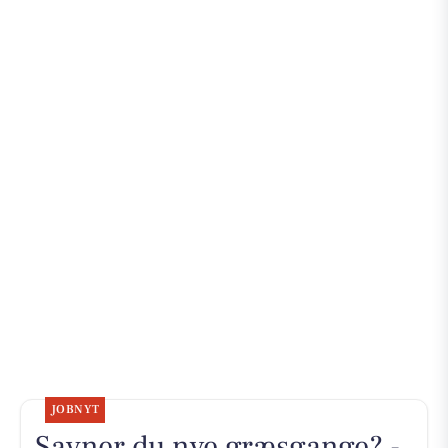
JOBNYT
Savner du nye græsgange? -