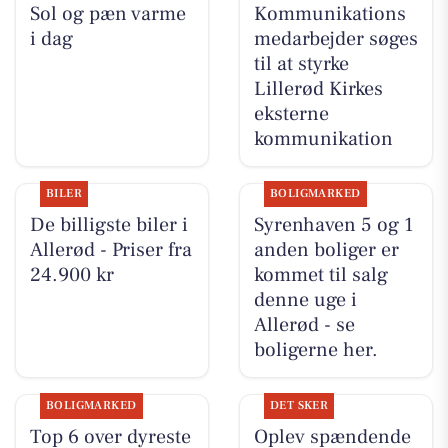
Sol og pæn varme
Kommunikations
i dag
medarbejder søges
til at styrke
Lillerød Kirkes
eksterne
kommunikation
BILER
BOLIGMARKED
De billigste biler i
Syrenhaven 5 og 1
Allerød - Priser fra
anden boliger er
24.900 kr
kommet til salg
denne uge i
Allerød - se
boligerne her.
BOLIGMARKED
DET SKER
Top 6 over dyreste
Oplev spændende