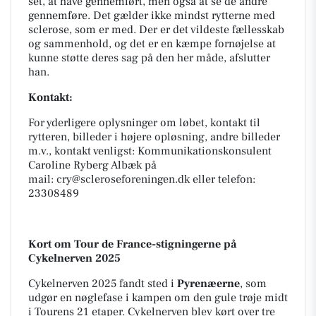
set, at have gennemført, men også at se de andre
gennemføre. Det gælder ikke mindst rytterne med
sclerose, som er med. Der er det vildeste fællesskab
og sammenhold, og det er en kæmpe fornøjelse at
kunne støtte deres sag på den her måde,
afslutter
han.
Kontakt:
For yderligere oplysninger om løbet, kontakt til
rytteren, billeder i højere opløsning, andre billeder
m.v., kontakt venligst: Kommunikationskonsulent
Caroline Ryberg Albæk på
mail: cry@scleroseforeningen.dk eller telefon:
23308489
Kort om Tour de France-stigningerne på
Cykelnerven 2025
Cykelnerven 2025 fandt sted i
Pyrenæerne
, som
udgør en nøglefase i kampen om den gule trøje midt
i Tourens 21 etaper. Cykelnerven blev kørt over tre