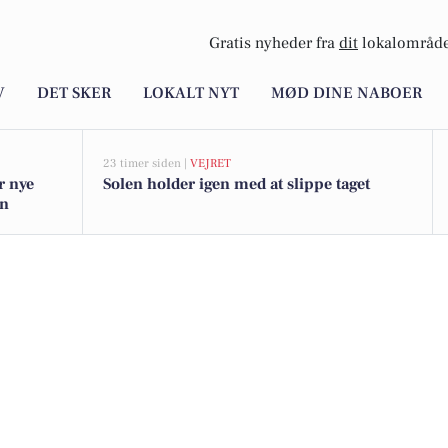
Gratis nyheder fra
dit
lokalområde
V
DET SKER
LOKALT NYT
MØD DINE NABOER
23 timer siden |
VEJRET
r nye
Solen holder igen med at slippe taget
gn