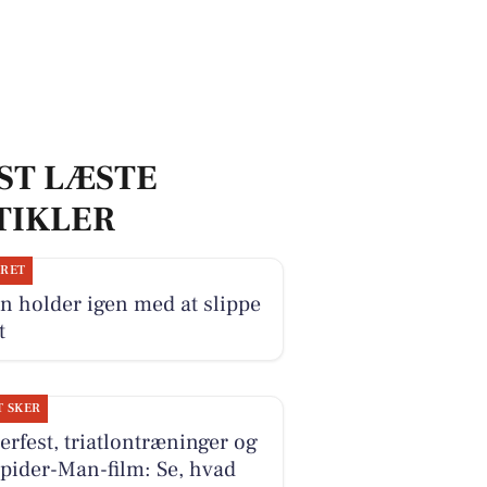
ST LÆSTE
TIKLER
JRET
n holder igen med at slippe
t
T SKER
erfest, triatlontræninger og
pider-Man-film: Se, hvad