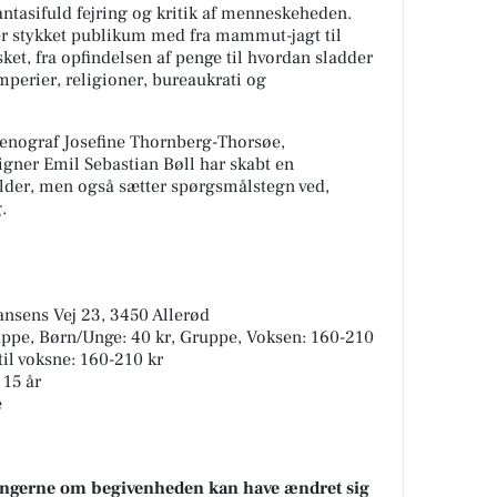
antasifuld fejring og kritik af menneskeheden.
r stykket publikum med fra mammut-jagt til
t, fra opfindelsen af penge til hvordan sladder
imperier, religioner, bureaukrati og
cenograf Josefine Thornberg-Thorsøe,
igner Emil Sebastian Bøll har skabt en
older, men også sætter spørgsmålstegn ved,
.
ansens Vej 23, 3450 Allerød
uppe, Børn/Unge: 40 kr, Gruppe, Voksen: 160-210
til voksne: 160-210 kr
 15 år
e
sningerne om begivenheden kan have ændret sig