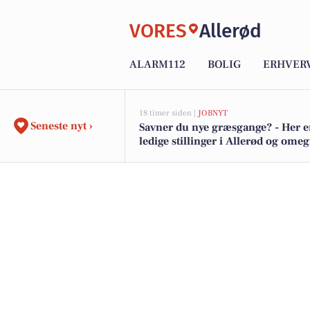
VORES
Allerød
ALARM112
BOLIG
ERHVER
18 timer siden |
JOBNYT
Seneste nyt ›
Savner du nye græsgange? - Her e
ledige stillinger i Allerød og ome