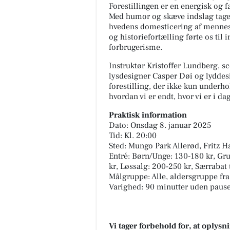
Forestillingen er en energisk og f
Med humor og skæve indslag tage
hvedens domesticering af menneske
og historiefortælling førte os til 
forbrugerisme.
Instruktør Kristoffer Lundberg, s
lysdesigner Casper Døi og lyddes
forestilling, der ikke kun underh
hvordan vi er endt, hvor vi er i dag
Praktisk information
Dato: Onsdag 8. januar 2025
Tid: Kl. 20:00
Sted: Mungo Park Allerød, Fritz H
Entré: Børn/Unge: 130-180 kr, Gr
kr, Løssalg: 200-250 kr, Særrabat 
Målgruppe: Alle, aldersgruppe fra
Varighed: 90 minutter uden paus
Vi tager forbehold for, at oply