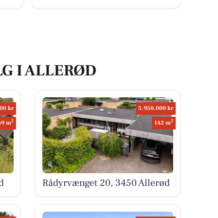
LG I ALLERØD
00 kr
5.950.000 kr
2
2
69 m
142 m
d
Rådyrvænget 20, 3450 Allerød