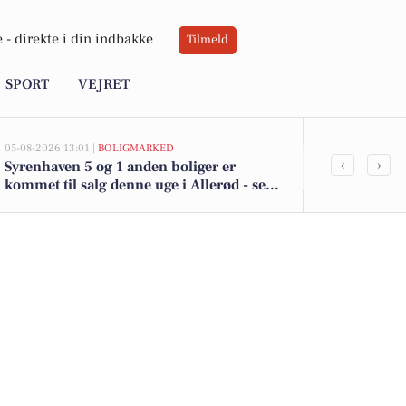
 -
direkte i din indbakke
Tilmeld
SPORT
VEJRET
05-08-2026 13:01 |
BOLIGMARKED
05-08-2026 13:01
‹
›
Syrenhaven 5 og 1 anden boliger er
Top 6 over dy
kommet til salg denne uge i Allerød - se
Allerød. Pris
boligerne her.