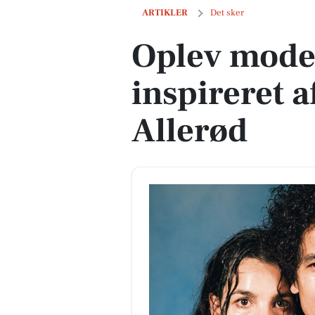
Oplev moderne dramatik inspireret af "
ARTIKLER
Det sker
Oplev mode
inspireret a
Allerød