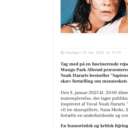
Mandag d. 30. dec. 2024 - kl. 07:02
Tag med på en fascinerende rej
Mungo Park Allerød præsenterer
Noah Hararis bestseller "Sapiens
skæv fortælling om menneskets u
Den 8. januar 2025 kl. 20:00 åbn
teateroplevelse, der tager publi
Inspireret af Yuval Noah Hararis
vil tre skuespillere, Nana Morks,
fortælle en underholdende og ove
En humoristisk og kritisk fejri