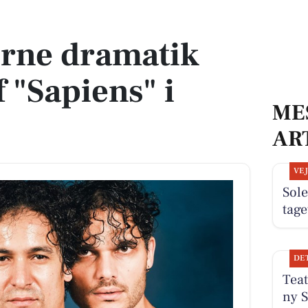
Sapiens" i Allerød
rne dramatik
f "Sapiens" i
ME
AR
VE
Sole
tage
DE
Teat
ny S