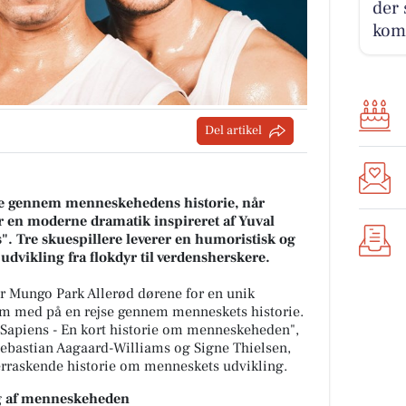
der 
kom
Del artikel
se gennem menneskehedens historie, når
 en moderne dramatik inspireret af Yuval
". Tre skuespillere leverer en humoristisk og
dvikling fra flokdyr til verdensherskere.
er Mungo Park Allerød dørene for en unik
kum med på en rejse gennem menneskets historie.
 "Sapiens - En kort historie om menneskeheden",
 Sebastian Aagaard-Williams og Signe Thielsen,
rraskende historie om menneskets udvikling.
ng af menneskeheden