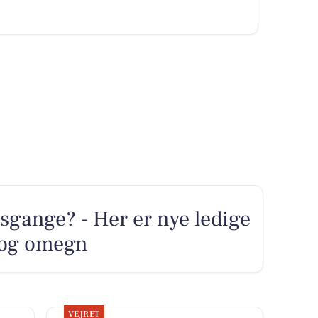
sgange? - Her er nye ledige
d og omegn
VEJRET