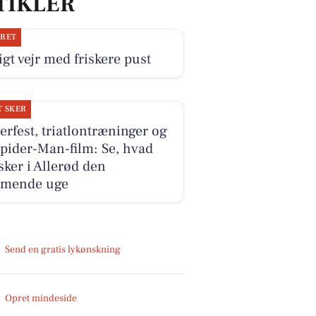
TIKLER
JRET
igt vejr med friskere pust
T SKER
erfest, triatlontræninger og
pider-Man-film: Se, hvad
sker i Allerød den
mende uge
Send en gratis lykønskning
Opret mindeside