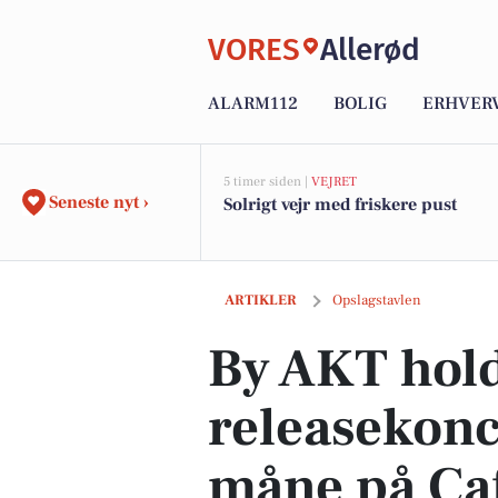
VORES
Allerød
ALARM112
BOLIG
ERHVER
5 timer siden |
VEJRET
Seneste nyt ›
Solrigt vejr med friskere pust
By AKT holder releasekoncert for Måne
ARTIKLER
Opslagstavlen
By AKT hol
releasekonc
måne på Caf