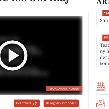
AR
VE
Solr
DE
Teat
ny S
der 
kom
Del artikel
Besøg virksomheden