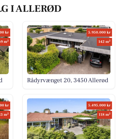
LG I ALLERØD
00 kr
5.950.000 kr
2
2
69 m
142 m
d
Rådyrvænget 20, 3450 Allerød
00 kr
5.495.000 kr
2
2
83 m
118 m