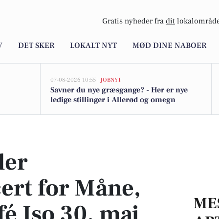
Gratis nyheder fra
dit
lokalområde
V
DET SKER
LOKALT NYT
MØD DINE NABOER
07-08-2026 10:55 |
JOBNYT
Savner du nye græsgange? - Her er nye
ledige stillinger i Allerød og omegn
, måne på Café Iso 30. maj
der
ert for Måne,
ME
é Iso 30. maj