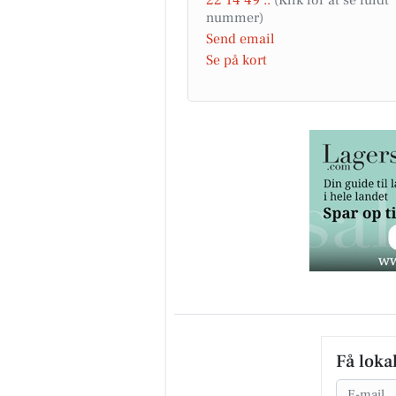
Send email
Se på kort
Få loka
Email