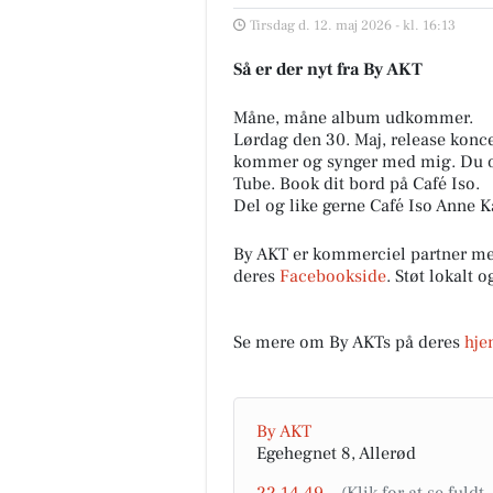
Tirsdag d. 12. maj 2026 - kl. 16:13
Så er der nyt fra By AKT
Måne, måne album udkommer.
Lørdag den 30. Maj, release konce
kommer og synger med mig. Du op
Tube. Book dit bord på Café Iso.
Del og like gerne Café Iso Anne K
By AKT er kommerciel partner med
deres
Facebookside
. Støt lokalt 
Se mere om By AKTs på deres
hje
By AKT
Egehegnet 8, Allerød
22 14 49 ..