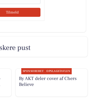
Tilmeld
iskere pust
SPONSORERET
OPSLAGSTAVLEN
-
By AKT deler cover af Chers
i
Believe