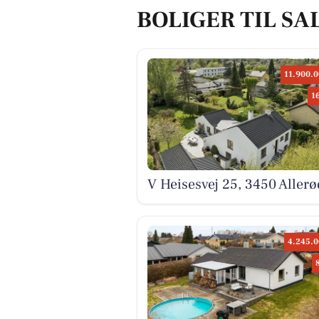
BOLIGER TIL SA
11.900.0
1
V Heisesvej 25, 3450 Allerø
4.245.0