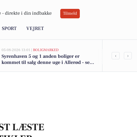
 -
direkte i din indbakke
Tilmeld
SPORT
VEJRET
05-08-2026 13:01 |
BOLIGMARKED
05-08-2026 13:01
‹
›
Syrenhaven 5 og 1 anden boliger er
Top 6 over dy
kommet til salg denne uge i Allerød - se
Allerød. Pris
boligerne her.
ST LÆSTE