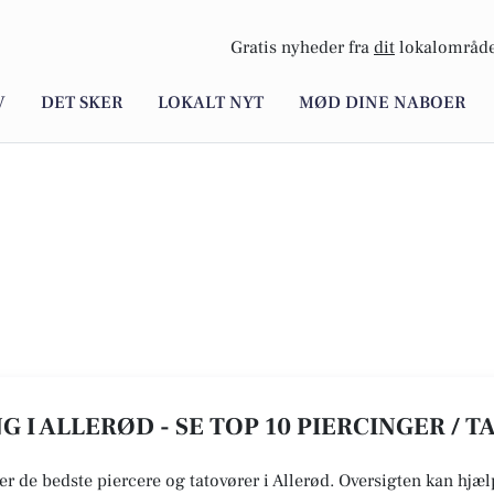
Gratis nyheder fra
dit
lokalområde
V
DET SKER
LOKALT NYT
MØD DINE NABOER
G I ALLERØD - SE TOP 10 PIERCINGER / 
r de bedste piercere og tatovører i Allerød. Oversigten kan hjælpe