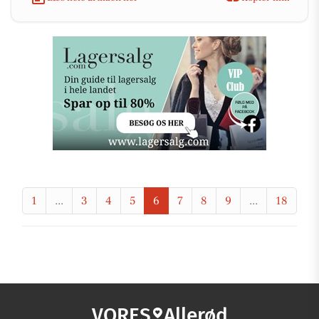
1
...
3
4
5
6
7
8
9
...
18
VORES
Allerød