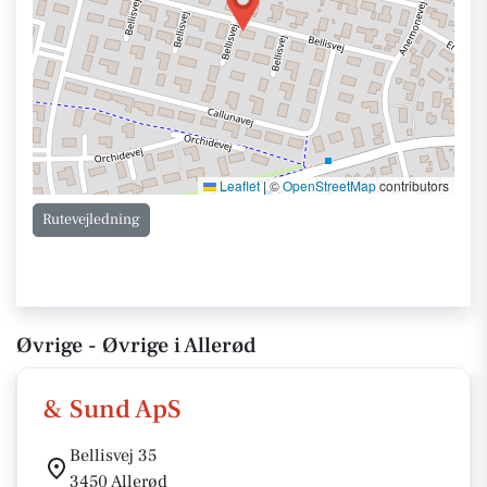
Leaflet
|
©
OpenStreetMap
contributors
Rutevejledning
Øvrige - Øvrige i Allerød
& Sund ApS
Bellisvej 35
3450 Allerød