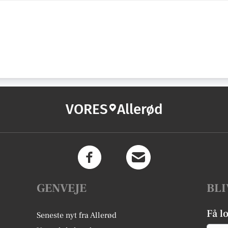
VORES
Allerød
GENVEJE
BLI
Få l
Seneste nyt fra Allerød