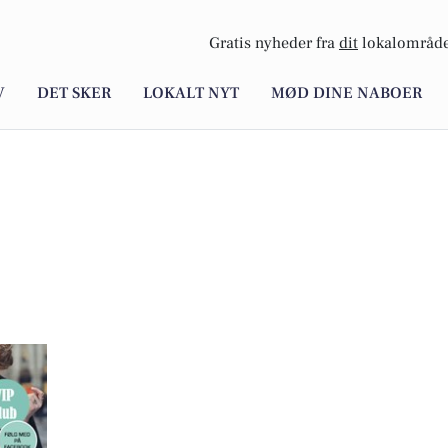
Gratis nyheder fra
dit
lokalområde
V
DET SKER
LOKALT NYT
MØD DINE NABOER