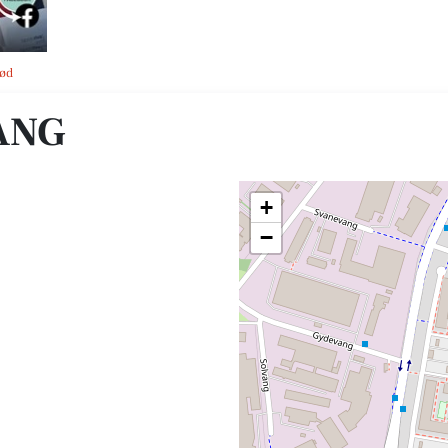
rød
ANG
+
−