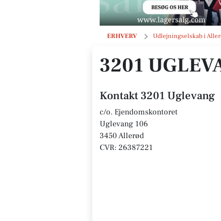
3201 Uglevang
ERHVERV
Udlejningselskab i Alle
3201 UGLEV
Kontakt 3201 Uglevang
c/o. Ejendomskontoret
Uglevang 106
3450 Allerød
CVR: 26387221