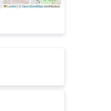
Leaflet
|
©
OpenStreetMap
contributors