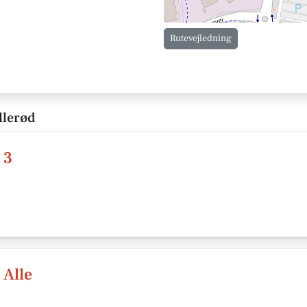
Rutevejledning
llerød
 3
 Alle