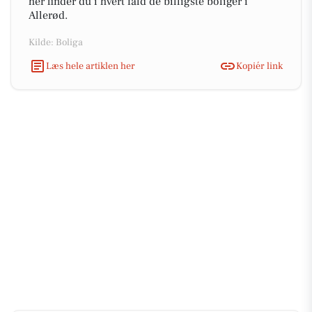
her finder du i hvert fald de billigste boliger i
Allerød.
Kilde: Boliga
Læs hele artiklen her
Kopiér link