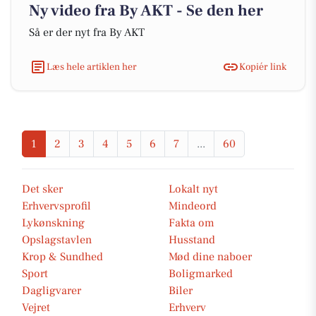
Ny video fra By AKT - Se den her
Så er der nyt fra By AKT
Læs hele artiklen her
Kopiér link
1
2
3
4
5
6
7
...
60
Det sker
Lokalt nyt
Erhvervsprofil
Mindeord
Lykønskning
Fakta om
Opslagstavlen
Husstand
Krop & Sundhed
Mød dine naboer
Sport
Boligmarked
Dagligvarer
Biler
Vejret
Erhverv