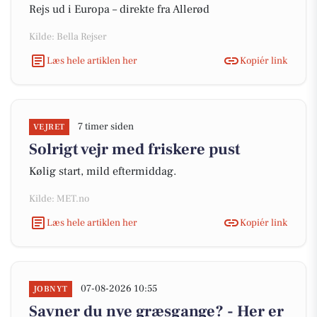
Rejs ud i Europa – direkte fra Allerød
Kilde: Bella Rejser
Læs hele artiklen her
Kopiér link
7 timer siden
VEJRET
Solrigt vejr med friskere pust
Kølig start, mild eftermiddag.
Kilde: MET.no
Læs hele artiklen her
Kopiér link
07-08-2026 10:55
JOBNYT
Savner du nye græsgange? - Her er