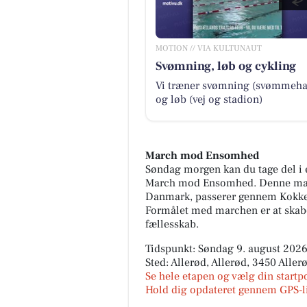
MOTION // VIA KULTUNAUT
Svømning, løb og cykling
Vi træner svømning (svømmeha
og løb (vej og stadion)
March mod Ensomhed
Søndag morgen kan du tage del i en
March mod Ensomhed. Denne march
Danmark, passerer gennem Kokkeda
Formålet med marchen er at ska
fællesskab.
Tidspunkt: Søndag 9. august 2026,
Sted: Allerød, Allerød, 3450 Aller
Se hele etapen og vælg din startp
Hold dig opdateret gennem GPS-l