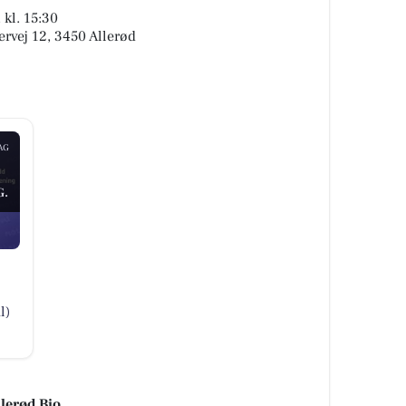
 kl. 15:30
rvej 12, 3450 Allerød
AG
G.
l)
llerød Bio