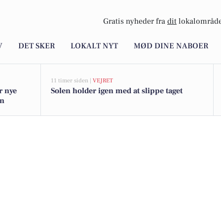
Gratis nyheder fra
dit
lokalområde
V
DET SKER
LOKALT NYT
MØD DINE NABOER
11 timer siden |
VEJRET
r nye
Solen holder igen med at slippe taget
gn