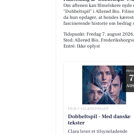
Om aftenen kan filmelskere nyde e
"Dobbeltspil" i Allerød Bio. Filme
da hun opdager, at hendes kæreste,
fascinerende historie om bedrag 
Tidspunkt: Fredag 7. august 2026,
Sted: Allerød Bio, Frederiksborgv
Entré: Ikke oplyst
FRED
7
AU
FILM // VIA KULTUNAUT
Dobbeltspil - Med danske
tekster
Clara lever et tilsyneladende