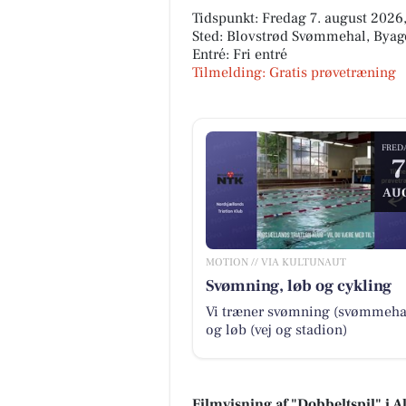
Tidspunkt: Fredag 7. august 2026,
Sted: Blovstrød Svømmehal, Byage
Entré: Fri entré
Tilmelding: Gratis prøvetræning
FRED
7
AU
MOTION // VIA KULTUNAUT
Svømning, løb og cykling
Vi træner svømning (svømmeha
og løb (vej og stadion)
Filmvisning af "Dobbeltspil" i A