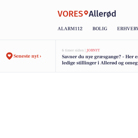
VORES
Allerød
ALARM112
BOLIG
ERHVER
6 timer siden |
JOBNYT
Seneste nyt ›
Savner du nye græsgange? - Her e
ledige stillinger i Allerød og ome