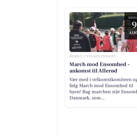
SØND
9
AUG
ØVRIGT // VIA KULTUNAUT
March mod Ensomhed -
ankomst til Allerød
Vær med i velkomstkomiteen o
følg March mod Ensomhed til
byen! Bag marchen står Ensom
Danmark, som...