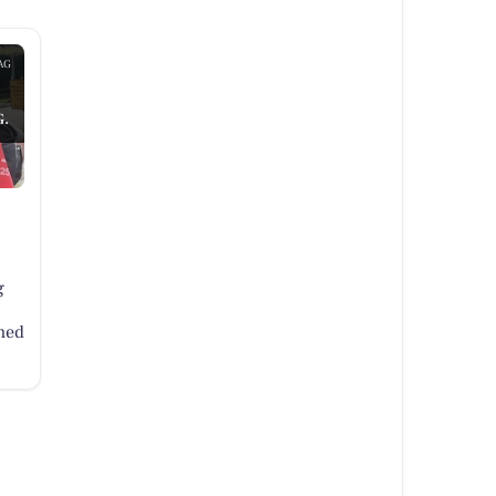
AG
.
g
hed