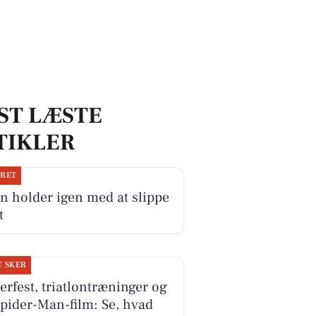
ST LÆSTE
TIKLER
JRET
n holder igen med at slippe
t
T SKER
erfest, triatlontræninger og
pider-Man-film: Se, hvad