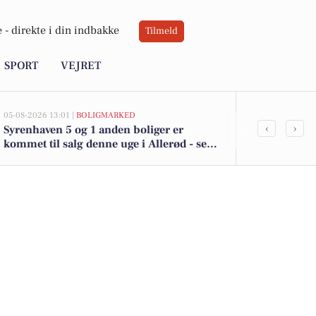
 -
direkte i din indbakke
Tilmeld
SPORT
VEJRET
05-08-2026 13:01 |
BOLIGMARKED
05-08-2026 13:01
‹
›
Syrenhaven 5 og 1 anden boliger er
Top 6 over dy
kommet til salg denne uge i Allerød - se
Allerød. Pris
boligerne her.