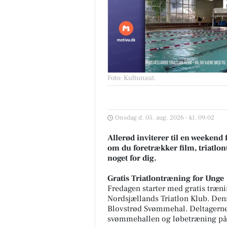
Foto: Kultunaut
.
Onsdag d. 05. aug. 2026 - kl. 09:02
Allerød inviterer til en weeken
om du foretrækker film, triatlontr
noget for dig.
Gratis Triatlontræning for Unge
Fredagen starter med gratis træni
Nordsjællands Triatlon Klub. Denn
Blovstrød Svømmehal. Deltagerne 
svømmehallen og løbetræning på 