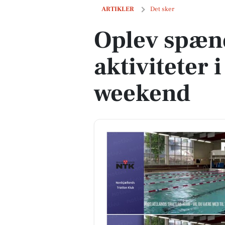
Oplev spændende aktiviteter i Allerø
ARTIKLER
Det sker
Oplev spæn
aktiviteter 
weekend