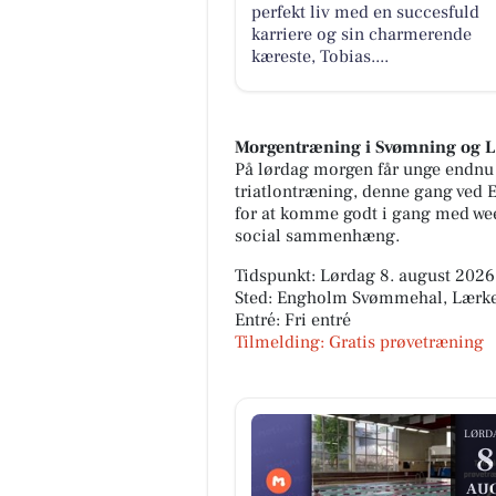
perfekt liv med en succesfuld
karriere og sin charmerende
kæreste, Tobias....
Morgentræning i Svømning og 
På lørdag morgen får unge endnu e
triatlontræning, denne gang ved
for at komme godt i gang med we
social sammenhæng.
Tidspunkt: Lørdag 8. august 2026,
Sted: Engholm Svømmehal, Lærken
Entré: Fri entré
Tilmelding: Gratis prøvetræning
LØRD
8
AUG