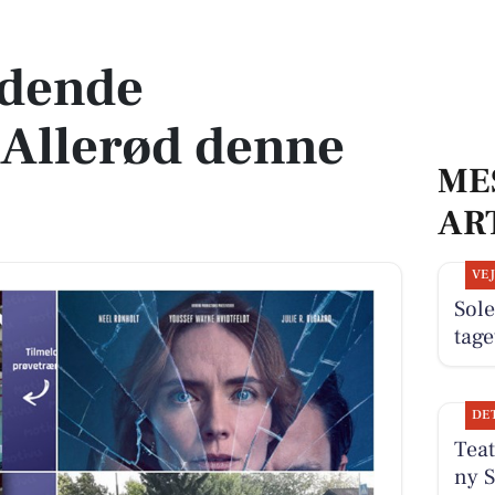
d denne weekend
dende
i Allerød denne
ME
AR
VE
Sole
tage
DE
Teat
ny S